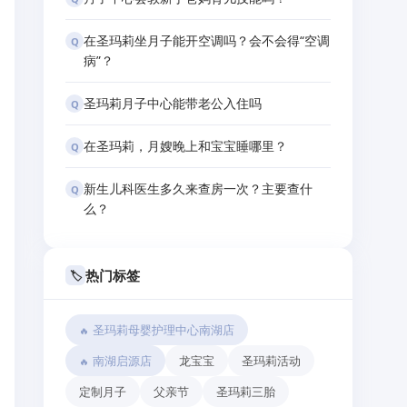
在圣玛莉坐月子能开空调吗？会不会得“空调
Q
病”？
圣玛莉月子中心能带老公入住吗
Q
在圣玛莉，月嫂晚上和宝宝睡哪里？
Q
新生儿科医生多久来查房一次？主要查什
Q
么？
热门标签
🏷️
圣玛莉母婴护理中心南湖店
南湖启源店
龙宝宝
圣玛莉活动
定制月子
父亲节
圣玛莉三胎