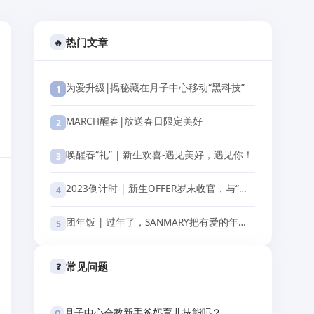
热门文章
🔥
为爱升级|揭秘藏在月子中心移动“黑科技”
1
MARCH醒春|放送春日限定美好
2
唤醒春“礼” | 新生欢喜-遇见美好，遇见你！
3
2023倒计时 | 新生OFFER岁末收官，与“礼”相关！
4
团年饭 | 过年了，SANMARY把有爱的年夜饭做给你们
5
常见问题
❓
月子中心会教新手爸妈育儿技能吗？
Q