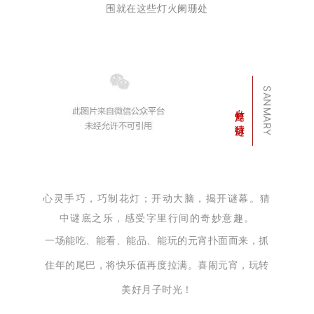
围就在这些灯火阑珊处
SANMARY
做灯笼 · 猜灯谜
心灵手巧，巧制花灯；
开动大脑，揭开谜幕。猜
中谜底之乐，感受字里行间的奇妙意趣。
一场能吃、能看、能品、能玩的元宵扑面而来，
抓
住年的尾巴，将快乐值再度拉满。喜闹元宵，玩转
美好月子时光！