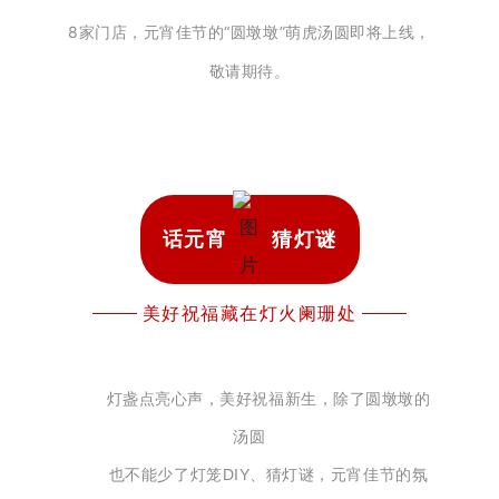
8家门店，元宵佳节的“圆墩墩”萌虎汤圆即将上线，
敬请期待。
话元宵
猜灯谜
美好祝福藏在灯火阑珊处
灯盏点亮心声，美好祝福新生，
除了圆墩墩的
汤圆
也不能少了灯笼DIY、猜灯谜，
元宵佳节的氛