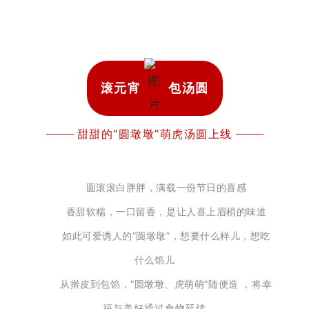
滚元宵
包
汤圆
甜甜的“圆墩墩”萌虎汤圆上线
圆滚滚白胖胖，满载一份节日的喜感
香甜软糯，一口留香，是让人喜上眉梢的味道
如此可爱诱人的“圆墩墩”，
想要什么样儿，想吃
什么馅儿
从擀皮到包馅，“圆墩墩、虎萌萌”随便造 ，
将幸
福与美好通过食物延续